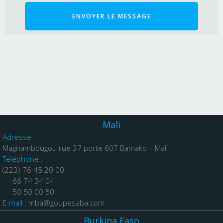
ENVOYER LE MESSAGE
Mali
Adresse :
Magnambougou rue 37 porte 607 Bamako – Mali
Téléphone :
(223) 76 45 20 00
66 74 34 04
50 50 00 50
E-mail :
mba@goupesaba.com
Burkina Faso