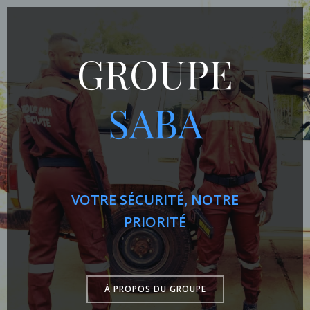
Aller
au
contenu
GROUPE
SABA
PROPRETÉ ÉCLATANTE,
PROPRETÉ ÉCLATANTE,
VOTRE SÉCURITÉ, NOTRE
VOTRE SÉCURITÉ, NOTRE
SATISFACTION
SATISFACTION
PRIORITÉ
PRIORITÉ
GARANTIE
GARANTIE
À PROPOS DU GROUPE