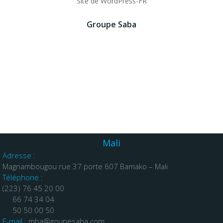
Site de WordPress-FR
Groupe Saba
Lorem Ipsum Dolor Sit Amet,
Adipiscing Elit. Ut Elit Tellus, Luctus Nec.
Vitae Turpis Massa Sed Elementum Tempus
Egestas Volutpat Diam Ut Venenati.
Mali
Adresse :
Magnambougou rue 37 porte 607 Bamako – Mali
Téléphone :
(223) 76 45 20 00
66 74 34 04
50 50 00 50
E-mail :
mba@goupesaba.com